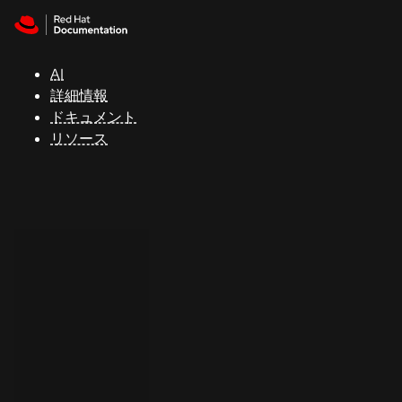
Skip to navigation
Skip to content
サ
ポ
ー
AI
ト
詳細情報
ドキュメント
リソース
コ
ン
ソ
ー
ル
開
発
者
ト
ラ