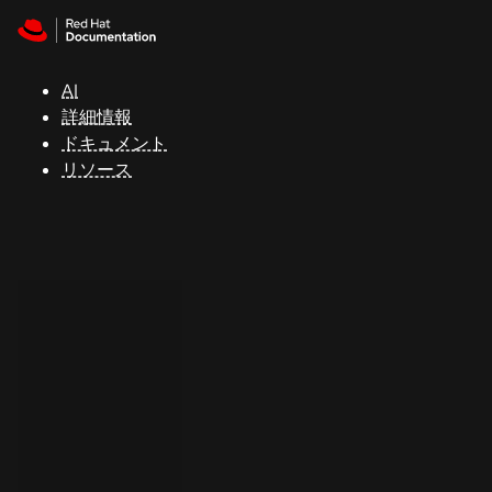
Skip to navigation
Skip to content
サ
ポ
ー
AI
ト
詳細情報
ドキュメント
リソース
コ
ン
ソ
ー
ル
開
発
者
ト
ラ