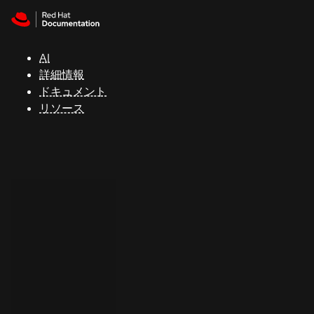
Skip to navigation
Skip to content
サ
ポ
ー
AI
ト
詳細情報
ドキュメント
リソース
コ
ン
ソ
ー
ル
開
発
者
ト
ラ