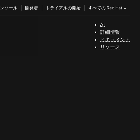
すべての Red Hat
ンソール
開発者
トライアルの開始
AI
サ
詳細情報
ポ
ドキュメント
ー
リソース
ト
コ
ン
ソ
ー
ル
開
発
者