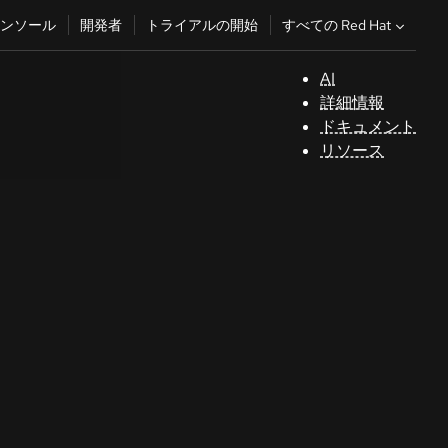
すべての Red Hat
ンソール
開発者
トライアルの開始
AI
サ
詳細情報
ポ
ドキュメント
ー
リソース
ト
コ
ン
ソ
ー
ル
開
発
者