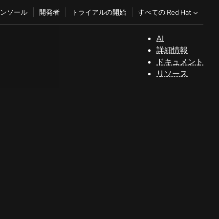
すべての Red Hat
ンソール
開発者
トライアルの開始
AI
サ
詳細情報
ポ
ドキュメント
ー
リソース
ト
コ
ン
ソ
ー
ル
開
発
者