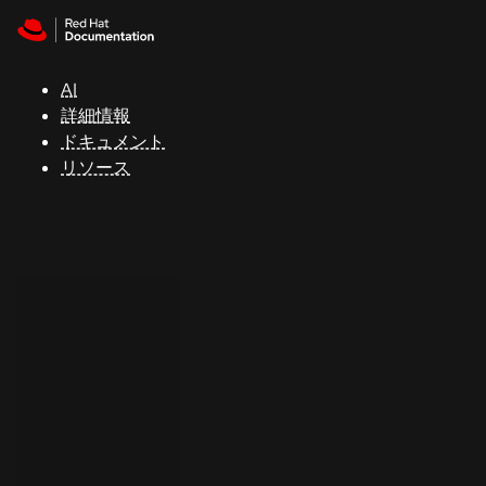
Skip to navigation
Skip to content
サ
ポ
ー
AI
ト
詳細情報
ドキュメント
リソース
コ
ン
ソ
ー
ル
開
発
者
ト
ラ