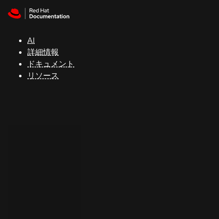
Skip to navigation
Skip to content
サ
ポ
ー
AI
ト
詳細情報
ドキュメント
リソース
コ
ン
ソ
ー
ル
開
発
者
ト
ラ