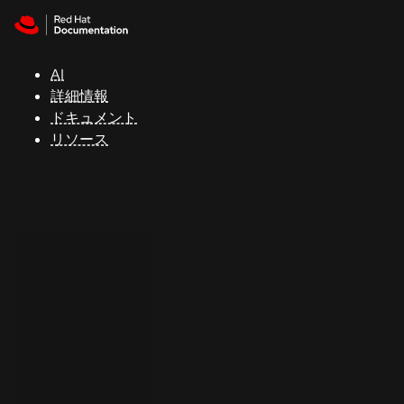
Skip to navigation
Skip to content
サ
ポ
ー
AI
ト
詳細情報
ドキュメント
リソース
コ
ン
ソ
ー
ル
開
発
者
ト
ラ