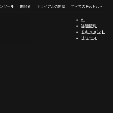
すべての Red Hat
ンソール
開発者
トライアルの開始
AI
サ
詳細情報
ポ
ドキュメント
ー
リソース
ト
コ
ン
ソ
ー
ル
開
発
者