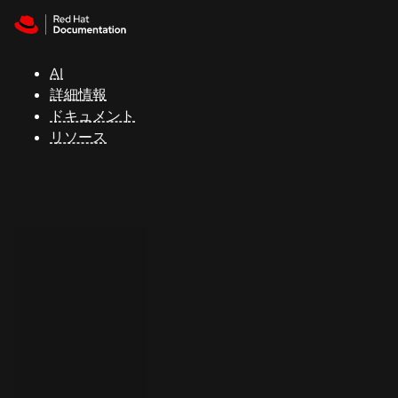
Skip to navigation
Skip to content
サ
ポ
ー
AI
ト
詳細情報
ドキュメント
リソース
コ
ン
ソ
ー
ル
開
発
者
ト
ラ