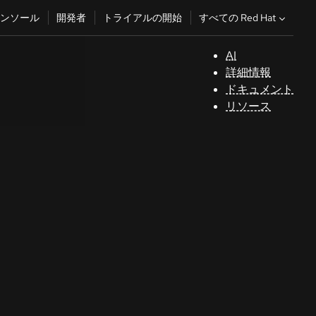
すべての Red Hat
ンソール
開発者
トライアルの開始
AI
サ
詳細情報
ポ
ドキュメント
ー
リソース
ト
コ
ン
ソ
ー
ル
開
発
者