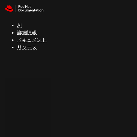
Skip to navigation
Skip to content
サ
ポ
ー
AI
ト
詳細情報
ドキュメント
リソース
コ
ン
ソ
ー
ル
開
発
者
ト
ラ