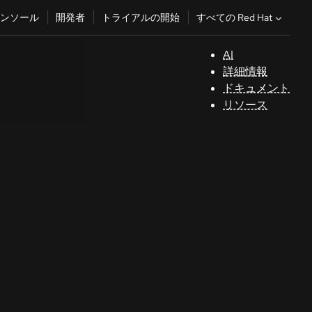
すべての Red Hat
ンソール
開発者
トライアルの開始
AI
サ
詳細情報
ポ
ドキュメント
ー
リソース
ト
コ
ン
ソ
ー
ル
開
発
者