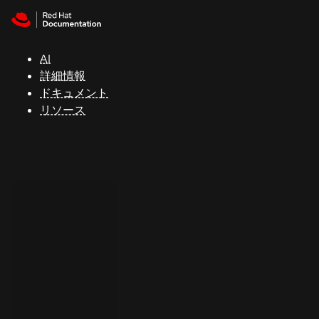
Skip to navigation
Skip to content
サ
ポ
ー
AI
ト
詳細情報
ドキュメント
リソース
コ
ン
ソ
ー
ル
開
発
者
ト
ラ