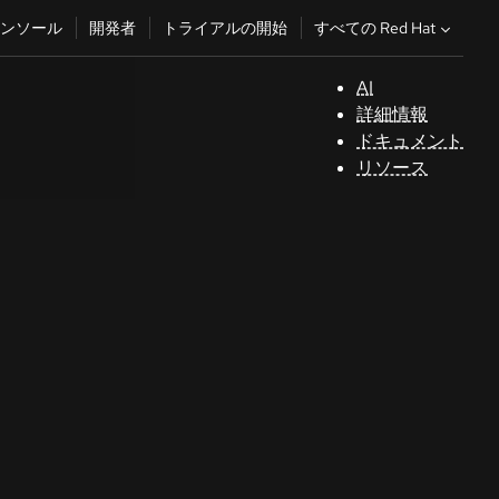
すべての Red Hat
ンソール
開発者
トライアルの開始
AI
サ
詳細情報
ポ
ドキュメント
ー
リソース
ト
コ
ン
ソ
ー
ル
開
発
者