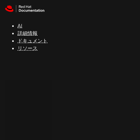
Skip to navigation
Skip to content
サ
ポ
ー
AI
ト
詳細情報
ドキュメント
リソース
コ
ン
ソ
ー
ル
開
発
者
ト
ラ