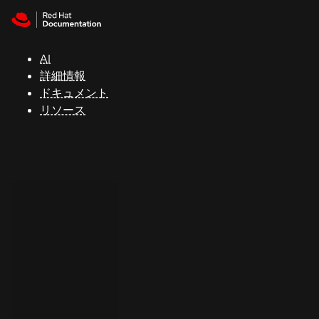
Skip to navigation
Skip to content
サ
ポ
ー
AI
ト
詳細情報
ドキュメント
リソース
コ
ン
ソ
ー
ル
開
発
者
ト
ラ