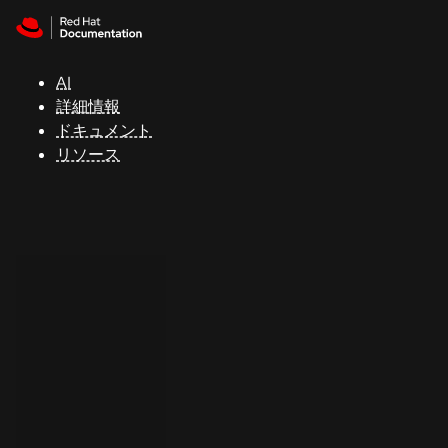
Skip to navigation
Skip to content
サ
ポ
ー
AI
ト
詳細情報
ドキュメント
リソース
コ
ン
ソ
ー
ル
開
発
者
ト
ラ