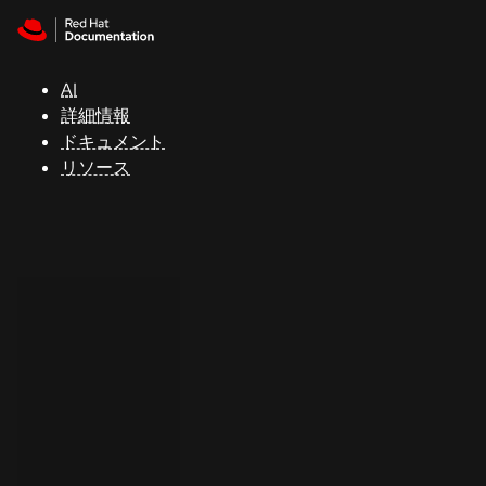
Skip to navigation
Skip to content
サ
ポ
ー
AI
ト
詳細情報
ドキュメント
リソース
コ
ン
ソ
ー
ル
開
発
者
ト
ラ