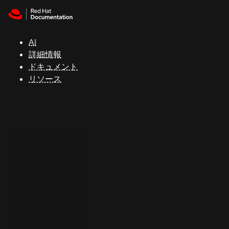
Skip to navigation
Skip to content
サ
ポ
ー
AI
ト
詳細情報
ドキュメント
リソース
コ
ン
ソ
ー
ル
開
発
者
ト
ラ