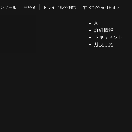
すべての Red Hat
ンソール
開発者
トライアルの開始
AI
サ
詳細情報
ポ
ドキュメント
ー
リソース
ト
コ
ン
ソ
ー
ル
開
発
者