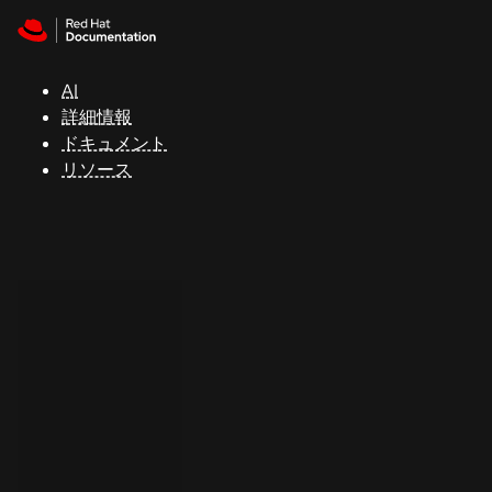
Skip to navigation
Skip to content
サ
ポ
ー
AI
ト
詳細情報
ドキュメント
リソース
コ
ン
ソ
ー
ル
開
発
者
ト
ラ