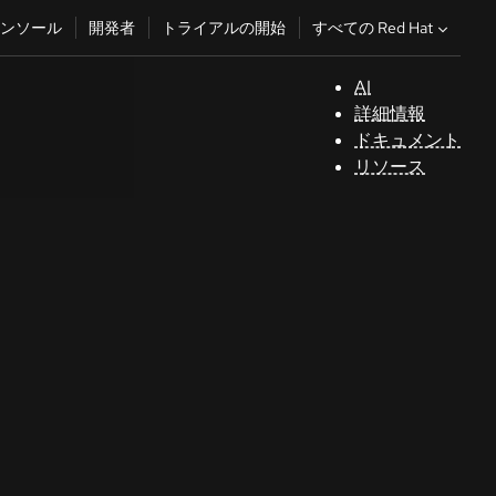
すべての Red Hat
ンソール
開発者
トライアルの開始
AI
サ
詳細情報
ポ
ドキュメント
ー
リソース
ト
コ
ン
ソ
ー
ル
開
発
者