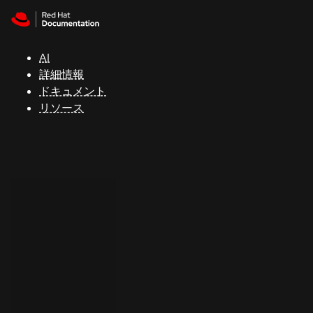
Skip to navigation
Skip to content
サ
ポ
ー
AI
ト
詳細情報
ドキュメント
リソース
コ
ン
ソ
ー
ル
開
発
者
ト
ラ