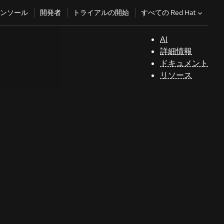
すべての Red Hat
ンソール
開発者
トライアルの開始
AI
サ
詳細情報
ポ
ドキュメント
ー
リソース
ト
コ
ン
ソ
ー
ル
開
発
者