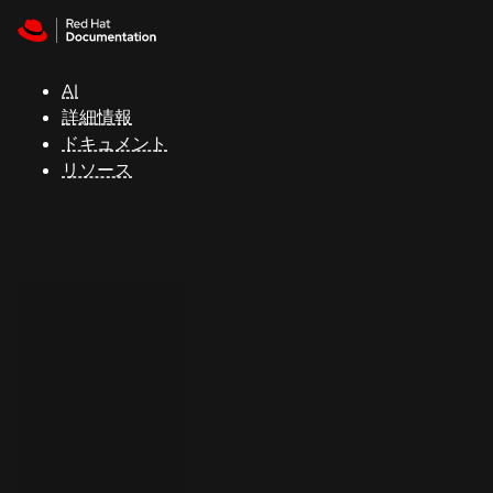
Skip to navigation
Skip to content
サ
ポ
ー
AI
ト
詳細情報
ドキュメント
リソース
コ
ン
ソ
ー
ル
開
発
者
ト
ラ