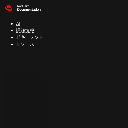
Skip to navigation
Skip to content
サ
ポ
ー
AI
ト
詳細情報
ドキュメント
リソース
コ
ン
ソ
ー
ル
開
発
者
ト
ラ