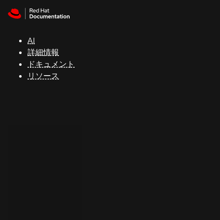
Skip to navigation
Skip to content
サ
ポ
ー
AI
ト
詳細情報
ドキュメント
リソース
コ
ン
ソ
ー
ル
開
発
者
ト
ラ