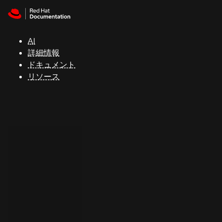
Skip to navigation
Skip to content
サ
ポ
ー
AI
ト
詳細情報
ドキュメント
リソース
コ
ン
ソ
ー
ル
開
発
者
ト
ラ