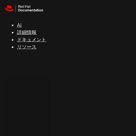
Skip to navigation
Skip to content
サ
ポ
ー
AI
ト
詳細情報
ドキュメント
リソース
コ
ン
ソ
ー
ル
開
発
者
ト
ラ