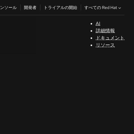
すべての Red Hat
ンソール
開発者
トライアルの開始
AI
サ
詳細情報
ポ
ドキュメント
ー
リソース
ト
コ
ン
ソ
ー
ル
開
発
者