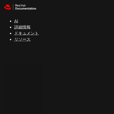
Skip to navigation
Skip to content
サ
ポ
ー
AI
ト
詳細情報
ドキュメント
リソース
コ
ン
ソ
ー
ル
開
発
者
ト
ラ