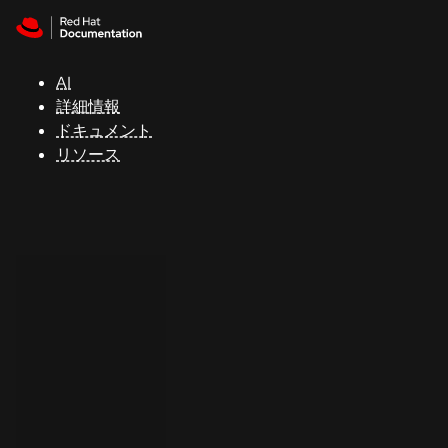
Skip to navigation
Skip to content
サ
ポ
ー
AI
ト
詳細情報
ドキュメント
リソース
コ
ン
ソ
ー
ル
開
発
者
ト
ラ