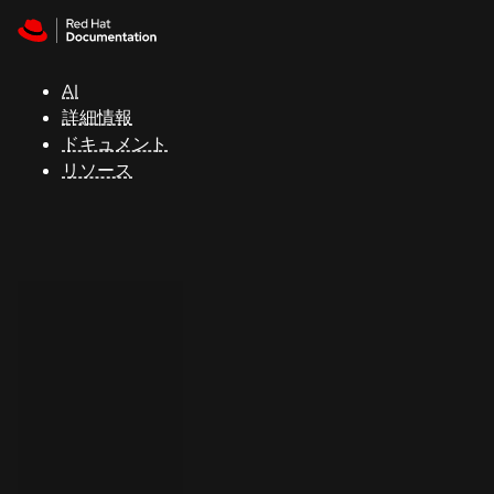
Skip to navigation
Skip to content
サ
ポ
ー
AI
ト
詳細情報
ドキュメント
リソース
コ
ン
ソ
ー
ル
開
発
者
ト
ラ