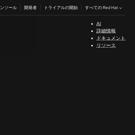
すべての Red Hat
ンソール
開発者
トライアルの開始
AI
サ
詳細情報
ポ
ドキュメント
ー
リソース
ト
コ
ン
ソ
ー
ル
開
発
者