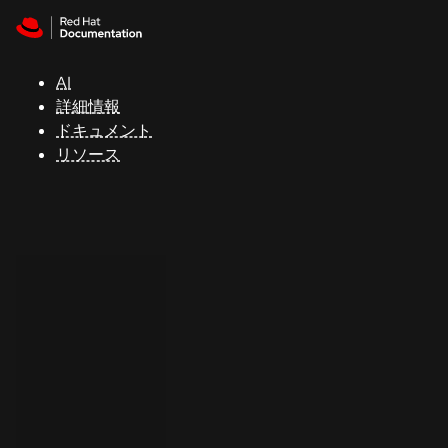
Skip to navigation
Skip to content
サ
ポ
ー
AI
ト
詳細情報
ドキュメント
リソース
コ
ン
ソ
ー
ル
開
発
者
ト
ラ