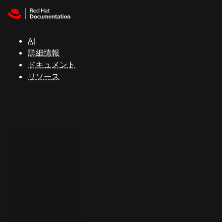
Skip to navigation
Skip to content
サ
ポ
ー
AI
ト
詳細情報
ドキュメント
リソース
コ
ン
ソ
ー
ル
開
発
者
ト
ラ