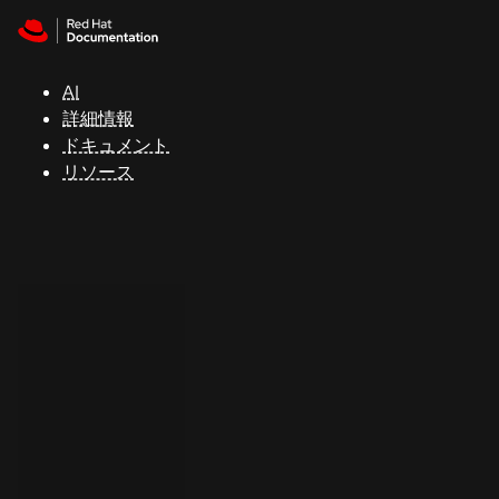
Skip to navigation
Skip to content
サ
ポ
ー
AI
ト
詳細情報
ドキュメント
リソース
コ
ン
ソ
ー
ル
開
発
者
ト
ラ