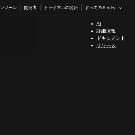
すべての Red Hat
ンソール
開発者
トライアルの開始
AI
サ
詳細情報
ポ
ドキュメント
ー
リソース
ト
コ
ン
ソ
ー
ル
開
発
者