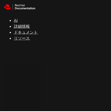
Skip to navigation
Skip to content
サ
ポ
ー
AI
ト
詳細情報
ドキュメント
リソース
コ
ン
ソ
ー
ル
開
発
者
ト
ラ