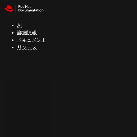
Skip to navigation
Skip to content
サ
ポ
ー
AI
ト
詳細情報
ドキュメント
リソース
コ
ン
ソ
ー
ル
開
発
者
ト
ラ