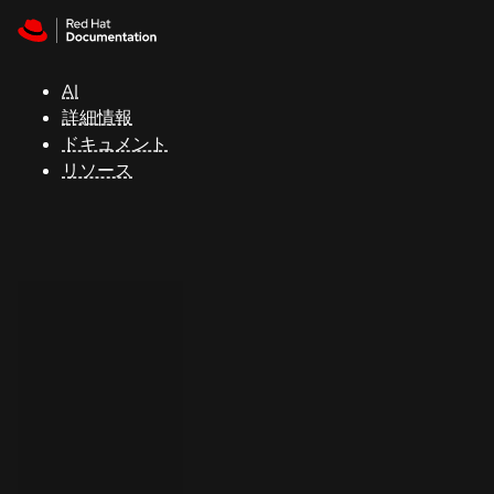
Skip to navigation
Skip to content
サ
ポ
ー
AI
ト
詳細情報
ドキュメント
リソース
コ
ン
ソ
ー
ル
開
発
者
ト
ラ