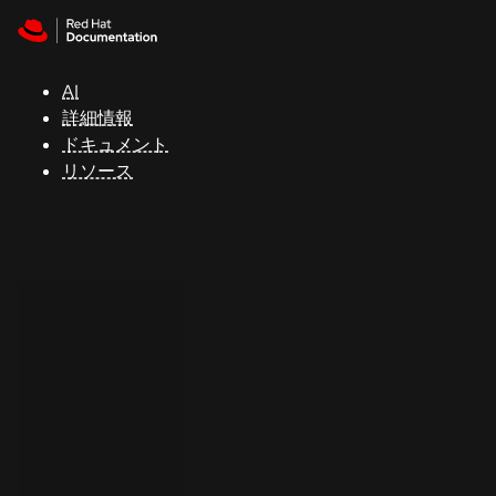
Skip to navigation
Skip to content
サ
ポ
ー
AI
ト
詳細情報
ドキュメント
リソース
コ
ン
ソ
ー
ル
開
発
者
ト
ラ