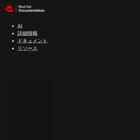
Skip to navigation
Skip to content
サ
ポ
ー
AI
ト
詳細情報
ドキュメント
リソース
コ
ン
ソ
ー
ル
開
発
者
ト
ラ