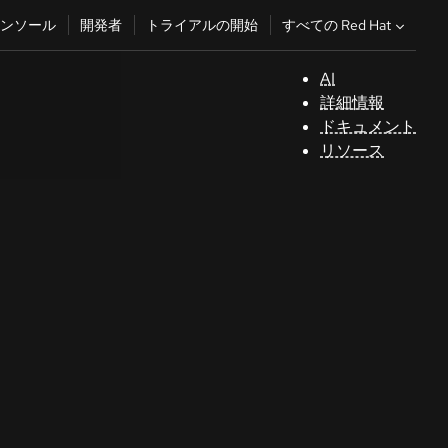
すべての Red Hat
ンソール
開発者
トライアルの開始
AI
サ
詳細情報
ポ
ドキュメント
ー
リソース
ト
コ
ン
ソ
ー
ル
開
発
者