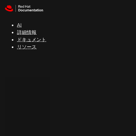
Skip to navigation
Skip to content
サ
ポ
ー
AI
ト
詳細情報
ドキュメント
リソース
コ
ン
ソ
ー
ル
開
発
者
ト
ラ