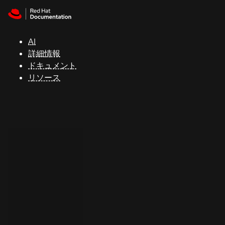
Skip to navigation
Skip to content
サ
ポ
ー
AI
ト
詳細情報
ドキュメント
リソース
コ
ン
ソ
ー
ル
開
発
者
ト
ラ