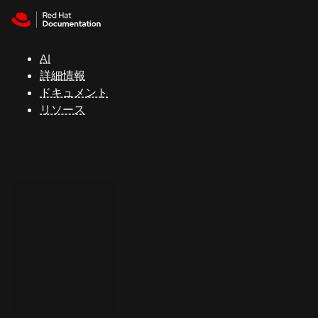
Skip to navigation
Skip to content
サ
ポ
ー
AI
ト
詳細情報
ドキュメント
リソース
コ
ン
ソ
ー
ル
開
発
者
ト
ラ