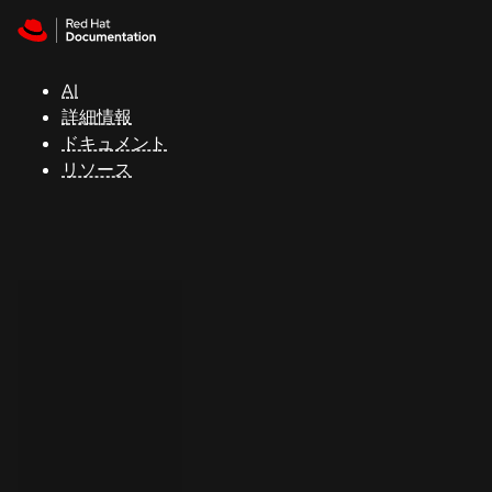
Skip to navigation
Skip to content
サ
ポ
ー
AI
ト
詳細情報
ドキュメント
リソース
コ
ン
ソ
ー
ル
開
発
者
ト
ラ